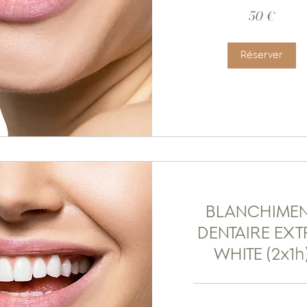
50
50 €
euros
Réserver
BLANCHIME
DENTAIRE EX
WHITE (2x1h