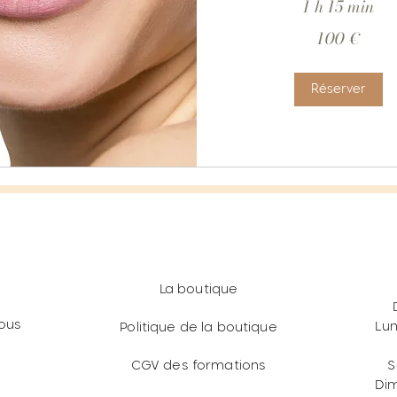
1 h 15 min
100
100 €
euros
Réserver
La boutique
ous
Lun
Politique de la
boutique
CGV des formations
S
Di