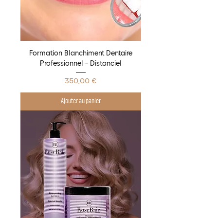
Formation Blanchiment Dentaire
Professionnel - Distanciel
Prix
350,00 €
Ajouter au panier