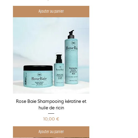
Ajouter au panier
Rose Baie Shampooing kératine et
huile de ricin
Prix
10,00 €
Ajouter au panier