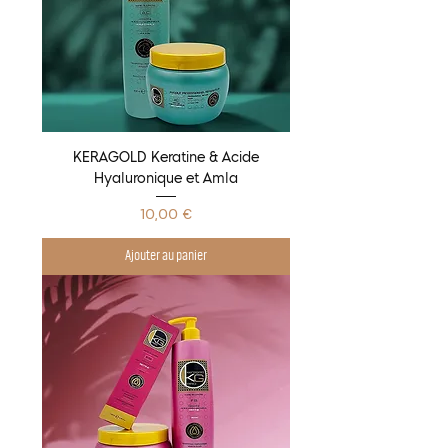
KERAGOLD Keratine & Acide
Hyaluronique et Amla
Prix
10,00 €
Ajouter au panier