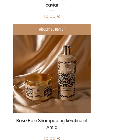
caviar
Prix
10,00 €
Ajouter au panier
Rose Baie Shampooing kératine et
Amla
Prix
10,00 €