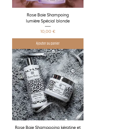
Rose Baie Shampoing
lumière Spécial blonde
Prix
10,00 €
Ajouter au panier
Rose Baie Shampooing kératine et