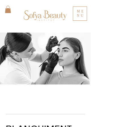
ME
NU