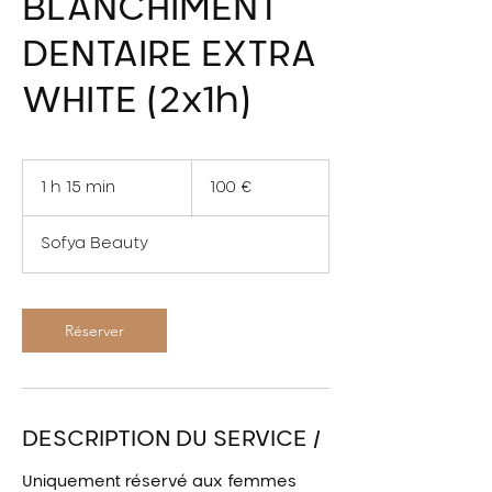
BLANCHIMENT
DENTAIRE EXTRA
WHITE (2x1h)
100
euros
1 h 15 min
1
100 €
1
5
Sofya Beauty
m
i
n
Réserver
DESCRIPTION DU SERVICE /
Uniquement réservé aux femmes